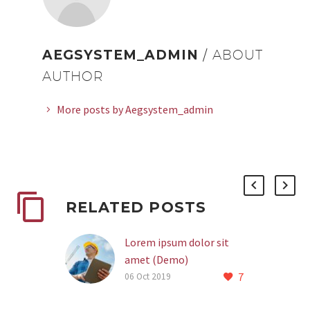
AEGSYSTEM_ADMIN
/ ABOUT
AUTHOR
More posts by Aegsystem_admin
RELATED POSTS
Lorem ipsum dolor sit
amet (Demo)
7
Lorem Ipsum. Proin
06 Oct 2019
gravida nibh vel velit