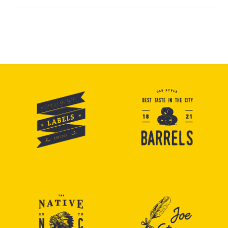
auctor aliquet. Aenean
sollicitudin, lorem quis
bibendum auctor, nisi elit
consequat ipsum, nec
sagittis sem nibh id elit.
Duis sed odio sit