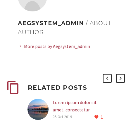
AEGSYSTEM_ADMIN
/ ABOUT
AUTHOR
More posts by Aegsystem_admin
RELATED POSTS
Lorem ipsum dolor sit
amet, consectetur
1
adipisicing elit (Demo)
05 Oct 2019
Lorem ipsum dolor sit